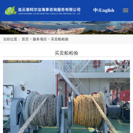
X
中
/
English

网站首页
公司简介
当前位置：
首页
>
服务项目
>
买卖船检验
服务理念
买卖船检验
服务网络
服务项目
合作伙伴
联系我们